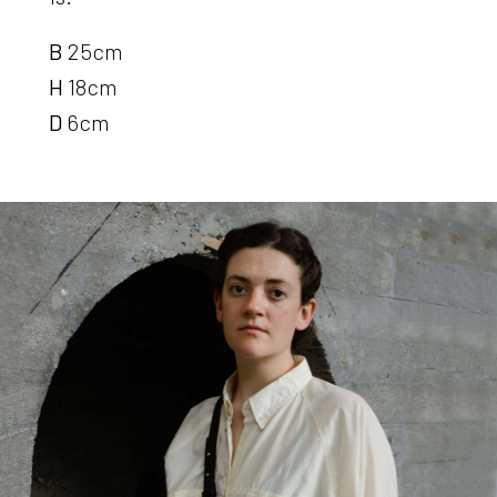
B
25cm
H
18cm
D
6cm